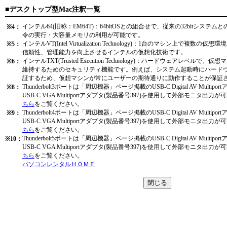
■デスクトップ型Mac注釈一覧
インテル64(旧称：EM64T)：64bitOSとの組合せで、従来の32bitシステム
※4：
令の実行・大容量メモリの利用が可能です。
インテルVT(Intel Virtualization Technology)：1台のマシン上で複
※5：
信頼性、管理能力を向上させるインテルの仮想化技術です。
インテルTXT(Trusted Execution Technology)：ハードウェアレベ
※6：
維持するためのセキュリティ機能です。例えば、システム起動時にハード
証するため、仮想マシンが常にユーザーの期待通りに動作することが保証
Thunderbolt3ポートは「周辺機器」ページ掲載のUSB-C Digital AV Multi
※8：
USB-C VGA Multiportアダプタ(製品番号397)を使用して外部モニタ
ちら
をご覧ください。
Thunderbolt4ポートは「周辺機器」ページ掲載のUSB-C Digital AV Multi
※9：
USB-C VGA Multiportアダプタ(製品番号397)を使用して外部モニタ
ちら
をご覧ください。
Thunderbolt5ポートは「周辺機器」ページ掲載のUSB-C Digital AV Multi
※10：
USB-C VGA Multiportアダプタ(製品番号397)を使用して外部モニタ
ちら
をご覧ください。
パソコンレンタルＨＯＭＥ