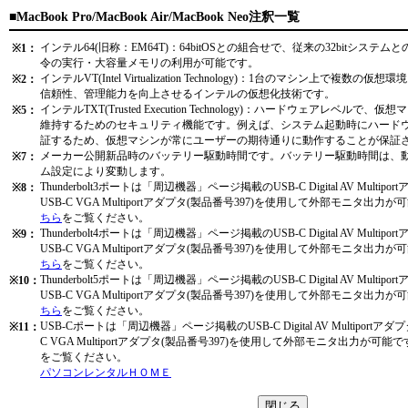
■MacBook Pro/MacBook Air/MacBook Neo注釈一覧
インテル64(旧称：EM64T)：64bitOSとの組合せで、従来の32bitシステム
※1：
令の実行・大容量メモリの利用が可能です。
インテルVT(Intel Virtualization Technology)：1台のマシン上で複
※2：
信頼性、管理能力を向上させるインテルの仮想化技術です。
インテルTXT(Trusted Execution Technology)：ハードウェアレベ
※5：
維持するためのセキュリティ機能です。例えば、システム起動時にハード
証するため、仮想マシンが常にユーザーの期待通りに動作することが保証
メーカー公開新品時のバッテリー駆動時間です。バッテリー駆動時間は、
※7：
ム設定により変動します。
Thunderbolt3ポートは「周辺機器」ページ掲載のUSB-C Digital AV Multi
※8：
USB-C VGA Multiportアダプタ(製品番号397)を使用して外部モニタ
ちら
をご覧ください。
Thunderbolt4ポートは「周辺機器」ページ掲載のUSB-C Digital AV Multi
※9：
USB-C VGA Multiportアダプタ(製品番号397)を使用して外部モニタ
ちら
をご覧ください。
Thunderbolt5ポートは「周辺機器」ページ掲載のUSB-C Digital AV Multi
※10：
USB-C VGA Multiportアダプタ(製品番号397)を使用して外部モニタ
ちら
をご覧ください。
USB-Cポートは「周辺機器」ページ掲載のUSB-C Digital AV Multiportア
※11：
C VGA Multiportアダプタ(製品番号397)を使用して外部モニタ出力が可
をご覧ください。
パソコンレンタルＨＯＭＥ