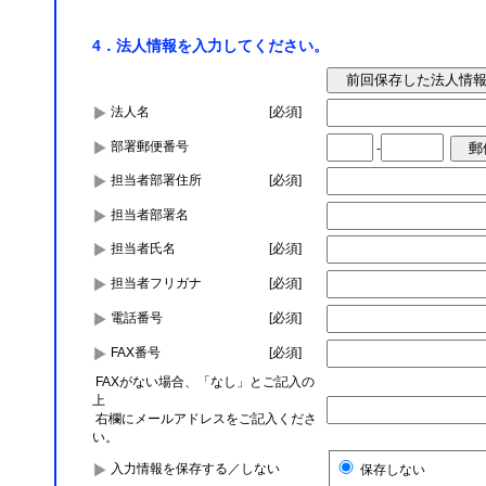
4．法人情報を入力してください。
法人名
[必須]
部署郵便番号
-
担当者部署住所
[必須]
担当者部署名
担当者氏名
[必須]
担当者フリガナ
[必須]
電話番号
[必須]
FAX番号
[必須]
FAXがない場合、「なし」とご記入の
上
右欄にメールアドレスをご記入くださ
い。
入力情報を保存する／しない
保存しない