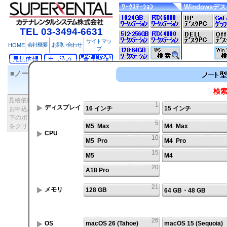
ﾜｰｸｽﾃｰｼｮﾝ
Windowsデ
TEL 03-3494-6631
サイトマッ
会社概要
お問い合わせ
HOME
プ
■ノート型Mac検索結果
検
製品 ・ OS
見積依頼 ・
1
ディスプレイ
16 インチ
15 インチ
お申込みは
製品
当社出荷時
液晶ｻｲｽﾞ
質
下のボタン
製品名
型番
型
番号
搭載OS
（解像度）
量
5
をクリック
M5 Max
M4 Max
CPU
10
M5 Pro
M4 Pro
15
M5
M4
20
A18 Pro
21
メモリ
128 GB
64 GB・48 GB
26
OS
macOS 26 (Tahoe)
macOS 15 (Sequoia)