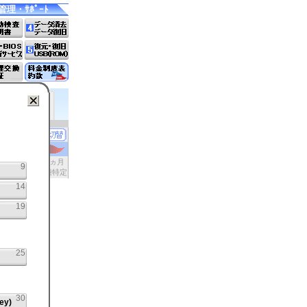
管理・ｻﾎﾟｰﾄ
24
36
ヵ月
ヵ月
9
定
機種特定
機種特定
14
19
25
30
ey)