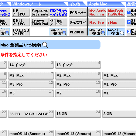
スク
Windowsノート
その他
Apple Mac
品質
索条件を指定してください
CPU
ﾒﾓﾘ
ｽﾄﾚｰｼﾞ
ﾄﾞﾗｲﾌﾞ
ﾊﾞｯﾃﾘｰ
ｻﾎﾟｰﾄ
月額レンタル料
2
3
4
14 インチ
13 インチ
ｸﾛｯｸ
RAM
ｽﾄﾚｰｼﾞ
駆動時間
修理
ｺｱ数
光学
番
1～12
6～18
12
ヵ月
(最大)
容量
容量
(ｽﾚｯﾄﾞ)
ﾄﾞﾗｲﾌﾞ
交換
6
7
(※7)
8
M3 Max
M2 Max
M1 Max
機種特
ヵ月
ヵ月
11
12
13
M3 Pro
M2 Pro
M1 Pro
16
17
18
M3
M2
M1
22
23
24
16 GB
8 GB
36 GB・32 GB・24 GB
27
28
29
macOS 14 (Sonoma)
macOS 13 (Ventura)
macOS 12 (Monter