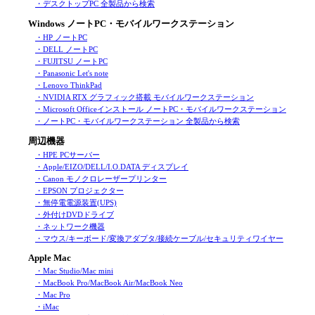
・デスクトップPC 全製品から検索
Windows ノートPC・モバイルワークステーション
・HP ノートPC
・DELL ノートPC
・FUJITSU ノートPC
・Panasonic Let's note
・Lenovo ThinkPad
・NVIDIA RTX グラフィック搭載 モバイルワークステーション
・Microsoft Officeインストール ノートPC・モバイルワークステーション
・ノートPC・モバイルワークステーション 全製品から検索
周辺機器
・HPE PCサーバー
・Apple/EIZO/DELL/I.O.DATA ディスプレイ
・Canon モノクロレーザープリンター
・EPSON プロジェクター
・無停電電源装置(UPS)
・外付けDVDドライブ
・ネットワーク機器
・マウス/キーボード/変換アダプタ/接続ケーブル/セキュリティワイヤー
Apple Mac
・Mac Studio/Mac mini
・MacBook Pro/MacBook Air/MacBook Neo
・Mac Pro
・iMac