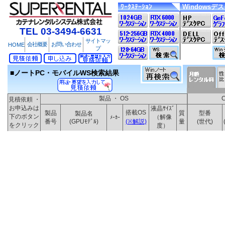
ﾜｰｸｽﾃｰｼｮﾝ
Windowsデ
TEL 03-3494-6631
サイトマッ
会社概要
お問い合わせ
HOME
プ
■ノートPC・モバイルWS検索結果
製品 ・ OS
見積依頼 ・
お申込みは
液晶ｻｲｽﾞ
搭載OS
製品
質
型番
製品名
下のボタン
（解像
ﾒｰｶｰ
番号
(GPUﾓﾃﾞﾙ)
(※解説)
量
(世代)
をクリック
度）