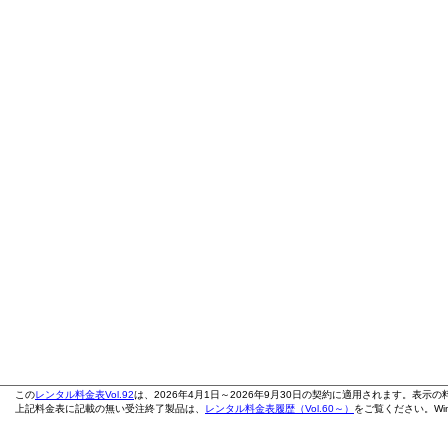
この
レンタル料金表Vol.92
は、2026年4月1日～2026年9月30日の契約に適用されます。表示
上記料金表に記載の無い受注終了製品は、
レンタル料金表履歴（Vol.60～）
をご覧ください。Wi