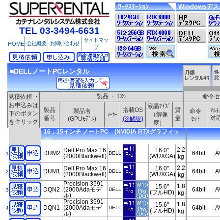
ﾜｰｸｽﾃｰｼｮﾝ
Windowsデ
TEL 03-3494-6631
サイトマッ
会社概要
お問い合わせ
HOME
プ
■DELLノートPCレンタル
製品 ・ OS
命令セ
見積依頼 ・
お申込みは
液晶ｻｲｽﾞ
製品
搭載OS
質
ﾏﾙﾁ
製品名
命令
下のボタン
（解像
ﾒｰｶｰ
対
番号
量
(GPUﾓﾃﾞﾙ)
(※解説)
ｾｯﾄ
をクリック
度）
16，15インチ ノートPC (NVIDIA RTXグラフィッ
ク)
2.2
Dell Pro Max 16
16.0"
DUM2
64bit
A
DELL
1
(2000Blackwell)
(WUXGA)
kg
2.2
Dell Pro Max 16
16.0"
DUM1
64bit
A
DELL
2
(2000Blackwell)
(WUXGA)
kg
Precision 3591
1.8
15.6"
DQN2
(2000Adaモデ
64bit
A
DELL
3
(フルHD)
kg
ル)
Precision 3591
1.8
15.6"
DQN1
(2000Adaモデ
64bit
A
DELL
4
(フルHD)
kg
ル)