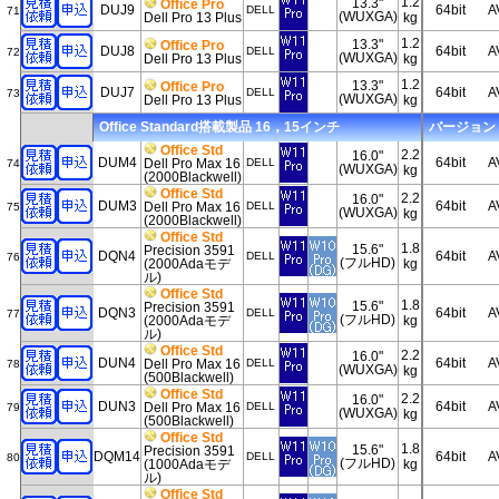
1.2
13.3"
Office Pro
DUJ9
64bit
A
DELL
71
(WUXGA)
Dell Pro 13 Plus
kg
1.2
13.3"
Office Pro
DUJ8
64bit
A
DELL
72
(WUXGA)
Dell Pro 13 Plus
kg
1.2
13.3"
Office Pro
DUJ7
64bit
A
DELL
73
(WUXGA)
Dell Pro 13 Plus
kg
Office Standard搭載製品 16，15インチ
バージョン 20
Office Std
2.2
16.0"
DUM4
64bit
A
Dell Pro Max 16
DELL
74
(WUXGA)
kg
(2000Blackwell)
Office Std
2.2
16.0"
DUM3
64bit
A
Dell Pro Max 16
DELL
75
(WUXGA)
kg
(2000Blackwell)
Office Std
1.8
15.6"
Precision 3591
DQN4
64bit
A
DELL
76
(フルHD)
(2000Adaモデ
kg
ル)
Office Std
1.8
15.6"
Precision 3591
DQN3
64bit
A
DELL
77
(フルHD)
(2000Adaモデ
kg
ル)
Office Std
2.2
16.0"
DUN4
64bit
A
Dell Pro Max 16
DELL
78
(WUXGA)
kg
(500Blackwell)
Office Std
2.2
16.0"
DUN3
64bit
A
Dell Pro Max 16
DELL
79
(WUXGA)
kg
(500Blackwell)
Office Std
1.8
15.6"
Precision 3591
DQM14
64bit
A
DELL
80
(フルHD)
(1000Adaモデ
kg
ル)
Office Std