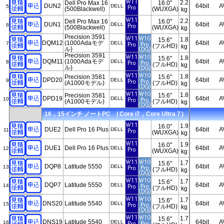
2.2
Dell Pro Max 16
16.0"
DUN2
64bit
A
DELL
5
(500Blackwell)
(WUXGA)
kg
2.2
Dell Pro Max 16
16.0"
DUN1
64bit
A
DELL
6
(500Blackwell)
(WUXGA)
kg
Precision 3591
1.8
15.6"
DQM12
(1000Adaモデ
64bit
A
DELL
7
(フルHD)
kg
ル)
Precision 3591
1.8
15.6"
DQM11
(1000Adaモデ
64bit
A
DELL
8
(フルHD)
kg
ル)
1.8
Precision 3581
15.6"
DPD20
64bit
A
DELL
9
(A1000モデル)
(フルHD)
kg
1.8
Precision 3581
15.6"
DPD19
64bit
A
DELL
10
(A1000モデル)
(フルHD)
kg
16，15インチ ノートPC ( Core i7，Core Ultra 7 )
1.9
16.0"
DUE2
Dell Pro 16 Plus
64bit
A
DELL
11
(WUXGA)
kg
1.9
16.0"
DUE1
Dell Pro 16 Plus
64bit
A
DELL
12
(WUXGA)
kg
1.7
15.6"
DQP8
Latitude 5550
64bit
A
DELL
13
(フルHD)
kg
1.7
15.6"
DQP7
Latitude 5550
64bit
A
DELL
14
(フルHD)
kg
1.7
15.6"
DNS20
Latitude 5540
64bit
A
DELL
15
(フルHD)
kg
1.7
15.6"
DNS19
Latitude 5540
64bit
A
DELL
16