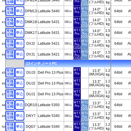
DPM14
Latitude 5440
64bit
A
DELL
39
(フルHD)
kg
1.4
14.0"
DPM13
Latitude 5440
64bit
A
DELL
40
(フルHD)
kg
1.5
14.0"
DMK18
Latitude 5431
64bit
A
DELL
41
(フルHD)
kg
1.5
14.0"
DMK17
Latitude 5431
64bit
A
DELL
42
(フルHD)
kg
1.5
14.0"
DVJ2
Latitude 5421
64bit
A
DELL
43
(フルHD)
kg
1.5
14.0"
DVJ1
Latitude 5421
64bit
A
DELL
44
(フルHD)
kg
13インチ ノートPC
1.2
13.3"
DUJ3
Dell Pro 13 Plus
64bit
A
DELL
45
(WUXGA)
kg
1.2
13.3"
DUJ2
Dell Pro 13 Plus
64bit
A
DELL
46
(WUXGA)
kg
1.2
13.3"
DUJ1
Dell Pro 13 Plus
64bit
A
DELL
47
(WUXGA)
kg
1.2
13.3"
DQR10
Latitude 5350
64bit
DELL
48
(フルHD)
kg
1.2
13.3"
DNY7
Latitude 5340
64bit
A
DELL
49
(フルHD)
kg
1.2
13.3"
DQG7
Latitude 5340
64bit
A
DELL
50
(フルHD)
kg