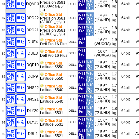
1.8
15.6"
Precision 3591
DQM13
64bit
A
DELL
81
(フルHD)
(1000Adaモデ
kg
ル)
Office Std
1.8
15.6"
DPD22
64bit
A
Precision 3581
DELL
82
(フルHD)
kg
(A1000モデル)
Office Std
1.8
15.6"
DPD21
64bit
A
Precision 3581
DELL
83
(フルHD)
kg
(A1000モデル)
1.9
16.0"
Office Std
DUE4
64bit
A
DELL
84
(WUXGA)
Dell Pro 16 Plus
kg
1.9
16.0"
Office Std
DUE3
64bit
A
DELL
85
(WUXGA)
Dell Pro 16 Plus
kg
1.7
15.6"
Office Std
DQP10
64bit
A
DELL
86
(フルHD)
Latitude 5550
kg
1.7
15.6"
Office Std
DQP9
64bit
A
DELL
87
(フルHD)
Latitude 5550
kg
1.7
15.6"
Office Std
DNS22
64bit
A
DELL
88
(フルHD)
Latitude 5540
kg
1.7
15.6"
Office Std
DNS21
64bit
A
DELL
89
(フルHD)
Latitude 5540
kg
1.8
15.6"
Office Std
DLY20
64bit
A
DELL
90
(フルHD)
Latitude 5531
kg
1.8
15.6"
Office Std
DLY15
64bit
A
DELL
91
(フルHD)
Latitude 5531
kg
1.8
15.6"
Office Std
DSL4
64bit
A
DELL
92
(フルHD)
Latitude 5521
kg