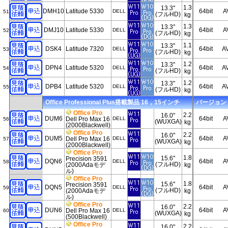
1.3
13.3"
DMH10
Latitude 5330
64bit
A
DELL
51
(フルHD)
kg
1.3
13.3"
DMJ10
Latitude 5330
64bit
A
DELL
52
(フルHD)
kg
1.1
13.3"
DSK4
Latitude 7320
64bit
A
DELL
53
(フルHD)
kg
1.2
13.3"
DPN4
Latitude 5320
64bit
A
DELL
54
(フルHD)
kg
1.2
13.3"
DPB4
Latitude 5320
64bit
A
DELL
55
(フルHD)
kg
Office Professional Plus搭載製品 16，15インチ
バージョン 20
Office Pro
2.2
16.0"
DUM6
64bit
A
Dell Pro Max 16
DELL
56
(WUXGA)
kg
(2000Blackwell)
Office Pro
2.2
16.0"
DUM5
64bit
A
Dell Pro Max 16
DELL
57
(WUXGA)
kg
(2000Blackwell)
Office Pro
1.8
15.6"
Precision 3591
DQN6
64bit
A
DELL
58
(フルHD)
(2000Adaモデ
kg
ル)
Office Pro
1.8
15.6"
Precision 3591
DQN5
64bit
A
DELL
59
(フルHD)
(2000Adaモデ
kg
ル)
Office Pro
2.2
16.0"
DUN6
64bit
A
Dell Pro Max 16
DELL
60
(WUXGA)
kg
(500Blackwell)
Office Pro
2.2
16.0"