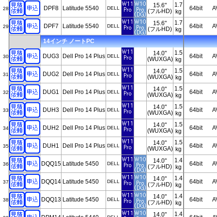
1.7
15.6"
DPF8
Latitude 5540
64bit
A
DELL
28
(フルHD)
kg
1.7
15.6"
DPF7
Latitude 5540
64bit
A
DELL
29
(フルHD)
kg
14インチ ノートPC
1.5
14.0"
DUG3
Dell Pro 14 Plus
64bit
A
DELL
30
(WUXGA)
kg
1.5
14.0"
DUG2
Dell Pro 14 Plus
64bit
A
DELL
31
(WUXGA)
kg
1.5
14.0"
DUG1
Dell Pro 14 Plus
64bit
A
DELL
32
(WUXGA)
kg
1.5
14.0"
DUH3
Dell Pro 14 Plus
64bit
A
DELL
33
(WUXGA)
kg
1.5
14.0"
DUH2
Dell Pro 14 Plus
64bit
A
DELL
34
(WUXGA)
kg
1.5
14.0"
DUH1
Dell Pro 14 Plus
64bit
A
DELL
35
(WUXGA)
kg
1.4
14.0"
DQQ15
Latitude 5450
64bit
A
DELL
36
(フルHD)
kg
1.4
14.0"
DQQ14
Latitude 5450
64bit
A
DELL
37
(フルHD)
kg
1.4
14.0"
DQQ13
Latitude 5450
64bit
A
DELL
38
(フルHD)
kg
1.4
14.0"