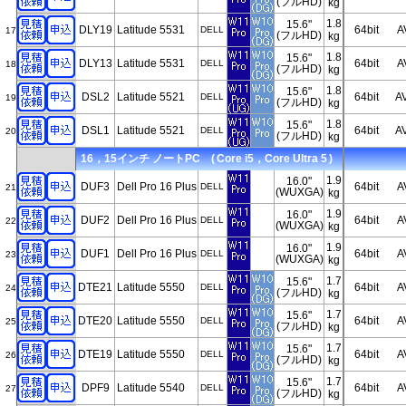
(フルHD)
kg
1.8
15.6"
DLY19
Latitude 5531
64bit
A
DELL
17
(フルHD)
kg
1.8
15.6"
DLY13
Latitude 5531
64bit
A
DELL
18
(フルHD)
kg
1.8
15.6"
DSL2
Latitude 5521
64bit
A
DELL
19
(フルHD)
kg
1.8
15.6"
DSL1
Latitude 5521
64bit
A
DELL
20
(フルHD)
kg
16，15インチ ノートPC ( Core i5，Core Ultra 5 )
1.9
16.0"
DUF3
Dell Pro 16 Plus
64bit
A
DELL
21
(WUXGA)
kg
1.9
16.0"
DUF2
Dell Pro 16 Plus
64bit
A
DELL
22
(WUXGA)
kg
1.9
16.0"
DUF1
Dell Pro 16 Plus
64bit
A
DELL
23
(WUXGA)
kg
1.7
15.6"
DTE21
Latitude 5550
64bit
A
DELL
24
(フルHD)
kg
1.7
15.6"
DTE20
Latitude 5550
64bit
A
DELL
25
(フルHD)
kg
1.7
15.6"
DTE19
Latitude 5550
64bit
A
DELL
26
(フルHD)
kg
1.7
15.6"
DPF9
Latitude 5540
64bit
A
DELL
27
(フルHD)
kg