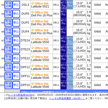
1.8
15.6"
Office Std
DSL3
64bit
A
DELL
93
(フルHD)
Latitude 5521
kg
1.9
16.0"
Office Std
DUF6
64bit
A
DELL
94
(WUXGA)
Dell Pro 16 Plus
kg
1.9
16.0"
Office Std
DUF5
64bit
A
DELL
95
(WUXGA)
Dell Pro 16 Plus
kg
1.9
16.0"
Office Std
DUF4
64bit
A
DELL
96
(WUXGA)
Dell Pro 16 Plus
kg
1.7
15.6"
Office Std
DTE24
64bit
A
DELL
97
(フルHD)
Latitude 5550
kg
1.7
15.6"
Office Std
DTE23
64bit
A
DELL
98
(フルHD)
Latitude 5550
kg
1.7
15.6"
Office Std
DTE22
64bit
A
DELL
99
(フルHD)
Latitude 5550
kg
1.7
15.6"
Office Std
DPF12
64bit
A
DELL
100
(フルHD)
Latitude 5540
kg
1.7
15.6"
Office Std
DPF11
64bit
A
DELL
101
(フルHD)
Latitude 5540
kg
1.7
15.6"
Office Std
DPF10
64bit
A
DELL
102
(フルHD)
Latitude 5540
kg
Office Standard搭載製品 14インチ
バージョン 20
この
レンタル料金表Vol.92
は、2026年4月1日～2026年9月30日の契約に適用されます。表示
1.5
上記料金表に記載の無い受注終了製品は、
レンタル料金表履歴（Vol.60～）
14.0"
をご覧ください。DE
Office Std
DUG6
64bit
A
DELL
103
(WUXGA)
Dell Pro 14 Plus
kg
1.5
14.0"
Office Std