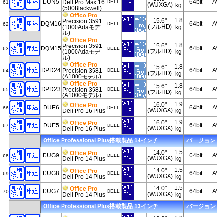
DUN5
64bit
A
Dell Pro Max 16
DELL
61
(WUXGA)
kg
(500Blackwell)
Office Pro
1.8
15.6"
Precision 3591
DQM16
64bit
A
DELL
62
(フルHD)
(1000Adaモデ
kg
ル)
Office Pro
1.8
15.6"
Precision 3591
DQM15
64bit
A
DELL
63
(フルHD)
(1000Adaモデ
kg
ル)
Office Pro
1.8
15.6"
DPD24
64bit
A
Precision 3581
DELL
64
(フルHD)
kg
(A1000モデル)
Office Pro
1.8
15.6"
DPD23
64bit
A
Precision 3581
DELL
65
(フルHD)
kg
(A1000モデル)
1.9
16.0"
Office Pro
DUE6
64bit
A
DELL
66
(WUXGA)
Dell Pro 16 Plus
kg
1.9
16.0"
Office Pro
DUE5
64bit
A
DELL
67
(WUXGA)
Dell Pro 16 Plus
kg
Office Professional Plus搭載製品 14インチ
バージョン 20
1.5
14.0"
Office Pro
DUG9
64bit
A
DELL
68
(WUXGA)
Dell Pro 14 Plus
kg
1.5
14.0"
Office Pro
DUG8
64bit
A
DELL
69
(WUXGA)
Dell Pro 14 Plus
kg
1.5
14.0"
Office Pro
DUG7
64bit
A
DELL
70
(WUXGA)
Dell Pro 14 Plus
kg
Office Professional Plus搭載製品 13インチ
バージョン 20