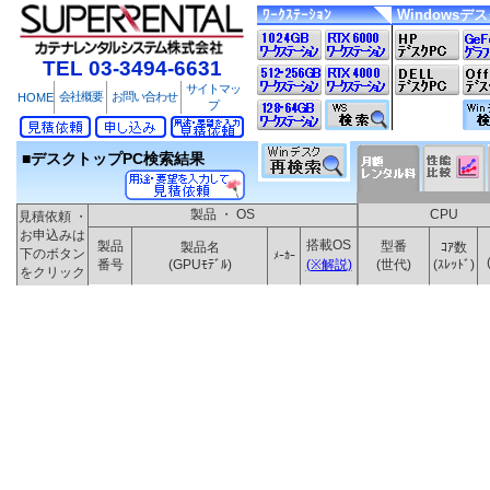
ﾜｰｸｽﾃｰｼｮﾝ
Windowsデ
TEL 03-3494-6631
サイトマッ
会社概要
お問い合わせ
HOME
プ
■デスクトップPC検索結果
製品 ・ OS
CPU
見積依頼 ・
お申込みは
搭載OS
製品
型番
製品名
ｺｱ数
下のボタン
ﾒｰｶｰ
番号
(GPUﾓﾃﾞﾙ)
(※解説)
(世代)
(ｽﾚｯﾄﾞ)
をクリック