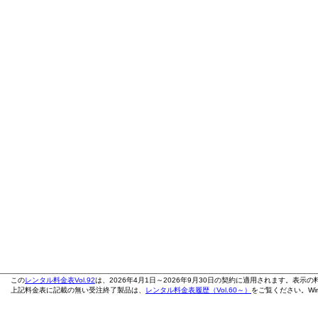
この
レンタル料金表Vol.92
は、2026年4月1日～2026年9月30日の契約に適用されます。表示
上記料金表に記載の無い受注終了製品は、
レンタル料金表履歴（Vol.60～）
をご覧ください。Wi