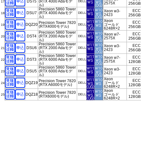
DST5
(RTX 4000 Adaモデ
DELL
17
2575X
256
GB
ル)
Precision 5860 Tower
ECC
Xeon w3-
DSU7
(RTX 4000 Adaモデ
DELL
18
2423
256
GB
ル)
Xeon
ECC
Precision Tower 7820
DQZ20
ゴールド
DELL
19
(RTX4000モデル)
256
GB
6248R×2
Precision 5860 Tower
ECC
Xeon w7-
DST4
(RTX 2000 Adaモデ
DELL
20
2575X
256
GB
ル)
Precision 5860 Tower
ECC
Xeon w3-
DSU6
(RTX 2000 Adaモデ
DELL
21
2423
256
GB
ル)
Precision 5860 Tower
ECC
Xeon w7-
DST3
(RTX 6000 Adaモデ
DELL
22
2575X
128
GB
ル)
Precision 5860 Tower
ECC
Xeon w3-
DSU5
(RTX 6000 Adaモデ
DELL
23
2423
128
GB
ル)
Xeon
ECC
Precision Tower 7820
DQZ19
ゴールド
DELL
24
(RTX A6000モデル)
128
GB
6248R×2
Xeon
ECC
Precision Tower 7820
DQZ18
ゴールド
DELL
25
(RTX6000モデル)
128
GB
6248R×2