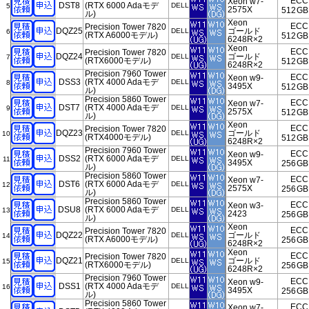
ECC
Xeon w7-
DST8
(RTX 6000 Adaモデ
DELL
5
2575X
512
GB
ル)
Xeon
ECC
Precision Tower 7820
DQZ25
ゴールド
DELL
6
(RTX A6000モデル)
512
GB
6248R×2
Xeon
ECC
Precision Tower 7820
DQZ24
ゴールド
DELL
7
(RTX6000モデル)
512
GB
6248R×2
Precision 7960 Tower
ECC
Xeon w9-
DSS3
(RTX 4000 Adaモデ
DELL
8
3495X
512
GB
ル)
Precision 5860 Tower
ECC
Xeon w7-
DST7
(RTX 4000 Adaモデ
DELL
9
2575X
512
GB
ル)
Xeon
ECC
Precision Tower 7820
DQZ23
ゴールド
DELL
10
(RTX4000モデル)
512
GB
6248R×2
Precision 7960 Tower
ECC
Xeon w9-
DSS2
(RTX 6000 Adaモデ
DELL
11
3495X
256
GB
ル)
Precision 5860 Tower
ECC
Xeon w7-
DST6
(RTX 6000 Adaモデ
DELL
12
2575X
256
GB
ル)
Precision 5860 Tower
ECC
Xeon w3-
DSU8
(RTX 6000 Adaモデ
DELL
13
2423
256
GB
ル)
Xeon
ECC
Precision Tower 7820
DQZ22
ゴールド
DELL
14
(RTX A6000モデル)
256
GB
6248R×2
Xeon
ECC
Precision Tower 7820
DQZ21
ゴールド
DELL
15
(RTX6000モデル)
256
GB
6248R×2
Precision 7960 Tower
ECC
Xeon w9-
DSS1
(RTX 4000 Adaモデ
DELL
16
3495X
256
GB
ル)
Precision 5860 Tower
ECC
Xeon w7-