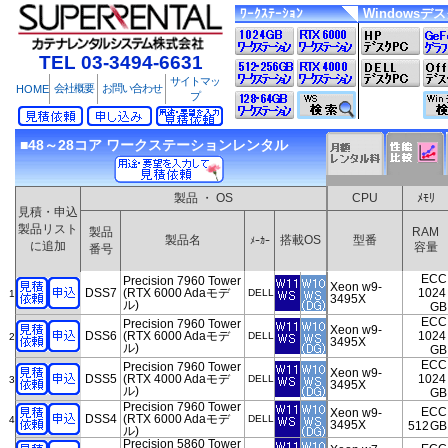
ﾜｰｸｽﾃｰｼｮﾝ
Windowsデ
TEL 03-3494-6631
サイトマッ
会社概要
お問い合わせ
HOME
プ
■48～28コア ワークステーションレンタル
製品 ・ OS
CPU
ﾒﾓﾘ
見積・申込
製品リスト
製品
RAM
製品名
搭載OS
型番
ﾒｰｶｰ
に追加
容量
番号
ECC
Precision 7960 Tower
Xeon w9-
DSS7
(RTX 6000 Adaモデ
1024
DELL
1
3495X
ル)
GB
ECC
Precision 7960 Tower
Xeon w9-
DSS6
(RTX 6000 Adaモデ
1024
DELL
2
3495X
ル)
GB
ECC
Precision 7960 Tower
Xeon w9-
DSS5
(RTX 4000 Adaモデ
1024
DELL
3
3495X
ル)
GB
Precision 7960 Tower
ECC
Xeon w9-
DSS4
(RTX 6000 Adaモデ
DELL
4
3495X
512
GB
ル)
Precision 5860 Tower