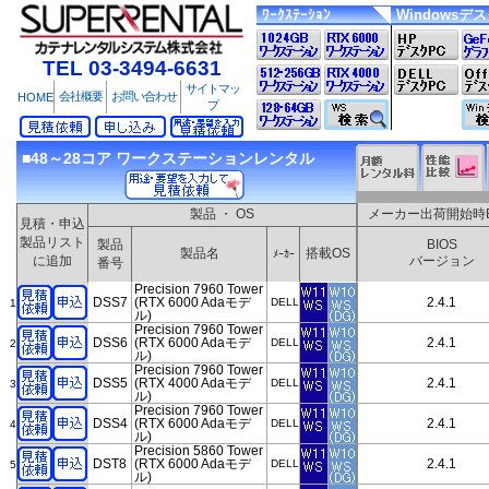
ﾜｰｸｽﾃｰｼｮﾝ
Windowsデ
TEL 03-3494-6631
サイトマッ
会社概要
お問い合わせ
HOME
プ
■48～28コア ワークステーションレンタル
製品 ・ OS
メーカー出荷開始時B
見積・申込
製品リスト
製品
BIOS
製品名
搭載OS
ﾒｰｶｰ
に追加
バージョン
番号
Precision 7960 Tower
DSS7
(RTX 6000 Adaモデ
2.4.1
DELL
1
ル)
Precision 7960 Tower
DSS6
(RTX 6000 Adaモデ
2.4.1
DELL
2
ル)
Precision 7960 Tower
DSS5
(RTX 4000 Adaモデ
2.4.1
DELL
3
ル)
Precision 7960 Tower
DSS4
(RTX 6000 Adaモデ
2.4.1
DELL
4
ル)
Precision 5860 Tower
DST8
(RTX 6000 Adaモデ
2.4.1
DELL
5
ル)