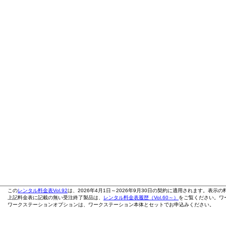
この
レンタル料金表Vol.92
は、2026年4月1日～2026年9月30日の契約に適用されます。表示
上記料金表に記載の無い受注終了製品は、
レンタル料金表履歴（Vol.60～）
をご覧ください。ワ
ワークステーションオプションは、ワークステーション本体とセットでお申込みください。