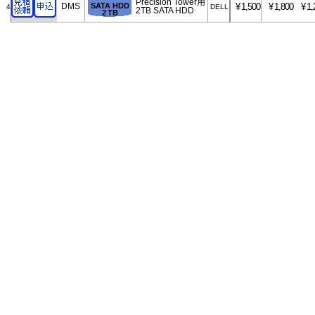
Precision Tower用
DMS
SATA HDD
¥
1,500
¥
1,800
¥
1,
4
DELL
2TB SATA HDD
2 TB