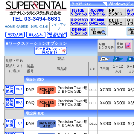
ﾜｰｸｽﾃｰｼｮﾝ
Windowsデ
TEL 03-3494-6631
サイトマッ
会社概要
お問い合わせ
HOME
プ
■ワークステーションオプション
製品
見積・申込
製品リスト
製品
1～12
6～
製品名
7
日間
ﾒｰｶｰ
に追加
番号
ヵ月
ヵ
増設用SSD
Precision Tower用
DMP
PCIe SSD
¥
7,200
¥
9,000
¥
6,
1
DELL
2TB PCIe SSD
2 TB
Precision Tower用
DMQ
PCIe SSD
¥
4,000
¥
5,000
¥
3,
2
DELL
1TB PCIe SSD
1 TB
増設用HDD
Precision Tower用
DMR
SATA HDD
¥
3,200
¥
4,000
¥
2,
3
DELL
4TB SATA HDD
4 TB